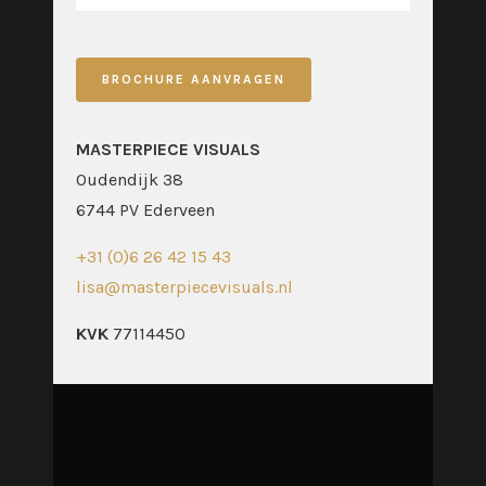
MASTERPIECE VISUALS
Oudendijk 38
6744 PV Ederveen
+31 (0)6 26 42 15 43
lisa@masterpiecevisuals.nl
KVK
77114450